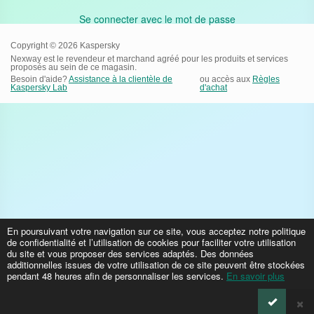
Se connecter avec le mot de passe
Copyright © 2026 Kaspersky
Nexway est le revendeur et marchand agréé pour les produits et services
proposés au sein de ce magasin.
Besoin d'aide?
Assistance à la clientèle de
ou accès aux
Règles
Kaspersky Lab
d'achat
En poursuivant votre navigation sur ce site, vous acceptez notre politique
de confidentialité et l’utilisation de cookies pour faciliter votre utilisation
du site et vous proposer des services adaptés. Des données
additionnelles issues de votre utilisation de ce site peuvent être stockées
pendant 48 heures afin de personnaliser les services.
En savoir plus
×